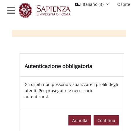
Vai al contenuto principale
Italiano ‎(it)‎
Ospite
Pannello laterale
Autenticazione obbligatoria
Gli ospiti non possono visualizzare i profili degli
utenti. Per proseguire è necessario
autenticarsi.
Annulla
Continua