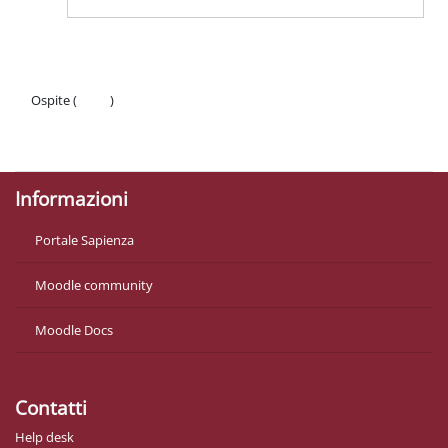
Ospite (
Login
)
Politiche
Ottieni l'app mobile
Informazioni
Portale Sapienza
Moodle community
Moodle Docs
Contatti
Help desk