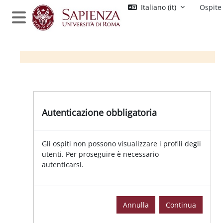
Vai al contenuto principale
Italiano ‎(it)‎
Ospite
Pannello laterale
Autenticazione obbligatoria
Gli ospiti non possono visualizzare i profili degli
utenti. Per proseguire è necessario
autenticarsi.
Annulla
Continua