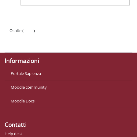
Ospite (
Login
)
Politiche
Ottieni l'app mobile
Informazioni
Portale Sapienza
Moodle community
Moodle Docs
Contatti
Help desk