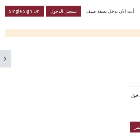
أنت الآن تدخل بصفة ضيف
تسجيل الدخول
Single Sign On
فتح 
دخول
مر