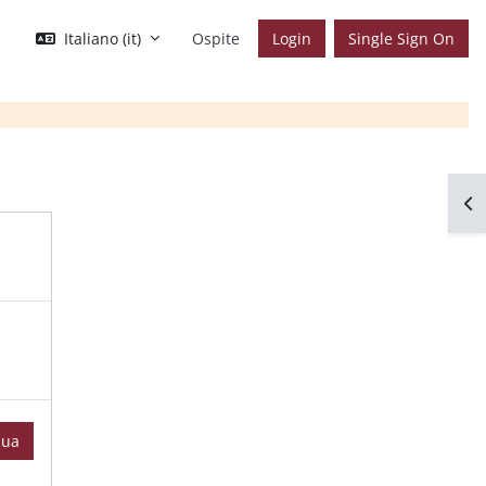
Italiano ‎(it)‎
Ospite
Login
Single Sign On
Apr
nua