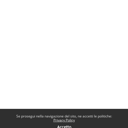
Se prosegui nella navigazione del sito, ne accetti le politiche:
Privacy Policy
Accetto