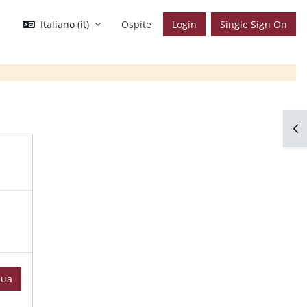
Italiano ‎(it)‎
Ospite
Login
Single Sign On
Apr
nua