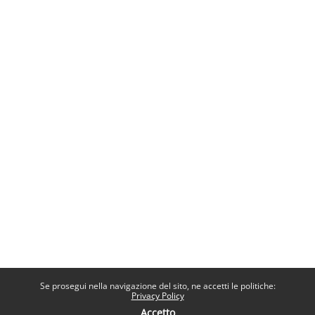
Se prosegui nella navigazione del sito, ne accetti le politiche:
Privacy Policy
Accetto