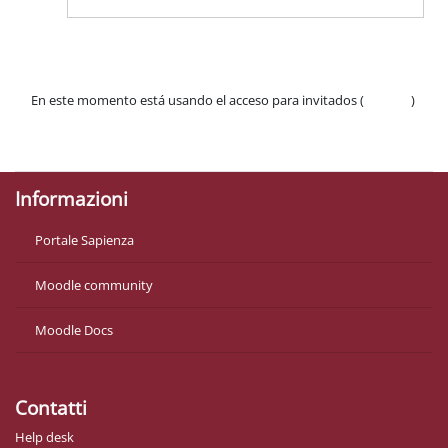
En este momento está usando el acceso para invitados (
Acceder
)
Políticas
Descargar la app para dispositivos móviles
Informazioni
Portale Sapienza
Moodle community
Moodle Docs
Contatti
Help desk