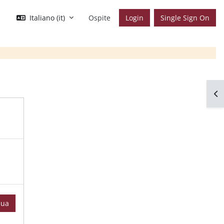
Italiano ‎(it)‎
Ospite
Login
Single Sign On
Apr
nua