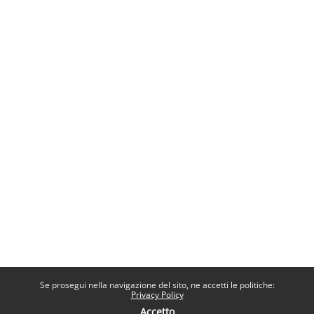
Se prosegui nella navigazione del sito, ne accetti le politiche:
Privacy Policy
Accetto