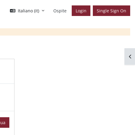
Italiano ‎(it)‎
Ospite
Login
Single Sign On
Apr
nua