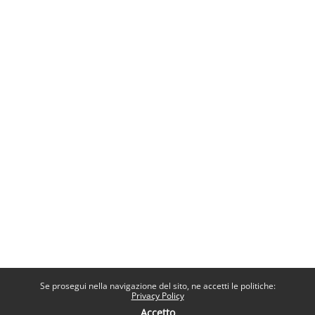
Se prosegui nella navigazione del sito, ne accetti le politiche:
Privacy Policy
Accetto