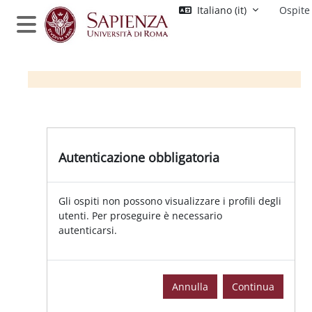
Vai al contenuto principale
Italiano ‎(it)‎
Ospite
Pannello laterale
Autenticazione obbligatoria
Gli ospiti non possono visualizzare i profili degli
utenti. Per proseguire è necessario
autenticarsi.
Annulla
Continua