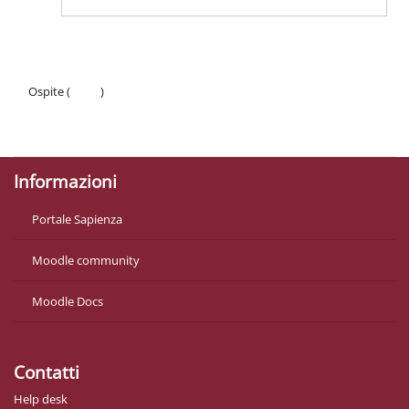
Ospite (
Login
)
Politiche
Ottieni l'app mobile
Informazioni
Portale Sapienza
Moodle community
Moodle Docs
Contatti
Help desk