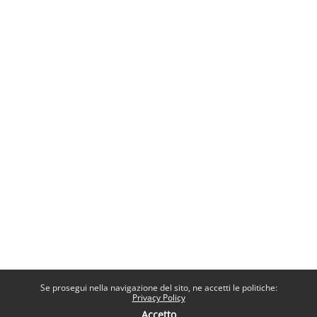
Se prosegui nella navigazione del sito, ne accetti le politiche:
Privacy Policy
Accetto