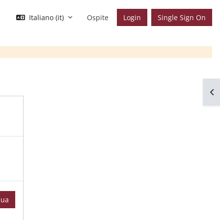
Italiano ‎(it)‎
Ospite
Login
Single Sign On
Apr
nua