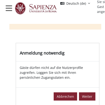
Sie s
Zum Hauptinhalt
Deutsch ‎(de)‎
Gast
ange
Website-Übersicht
Anmeldung notwendig
Gäste dürfen nicht auf die Nutzerprofile
zugreifen. Loggen Sie sich mit Ihren
persönlichen Zugangsdaten ein.
Abbrechen
Weiter