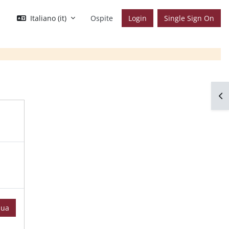
Italiano ‎(it)‎
Ospite
Login
Single Sign On
Apr
nua