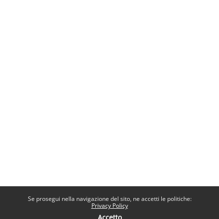
Se prosegui nella navigazione del sito, ne accetti le politiche:
Privacy Policy
Accetto