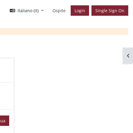
Italiano ‎(it)‎
Ospite
Login
Single Sign On
Apr
nua