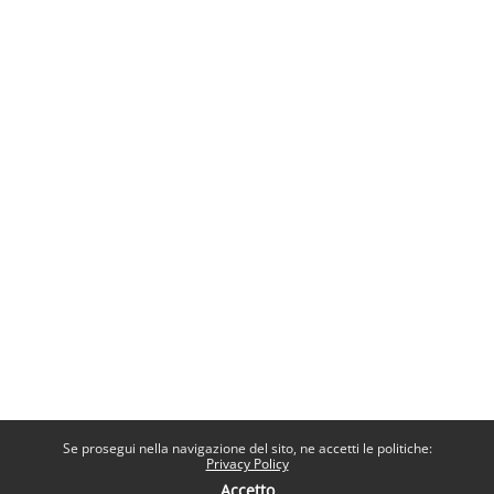
Se prosegui nella navigazione del sito, ne accetti le politiche:
Privacy Policy
Accetto