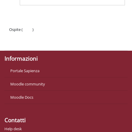
Ospite (
Login
)
Politiche
Ottieni l'app mobile
Informazioni
Portale Sapienza
Moodle community
Moodle Docs
Contatti
Help desk