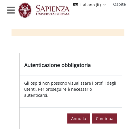
Vai al contenuto principale
Ospite
Italiano ‎(it)‎
Pannello laterale
Autenticazione obbligatoria | Moo
Autenticazione obbligatoria
Gli ospiti non possono visualizzare i profili degli
utenti. Per proseguire è necessario
autenticarsi.
Annulla
Continua