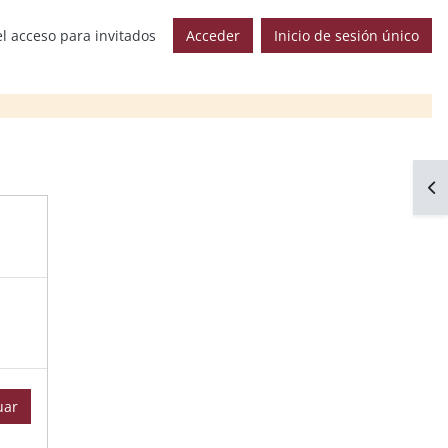
l acceso para invitados
Acceder
Inicio de sesión único
Abr
uar