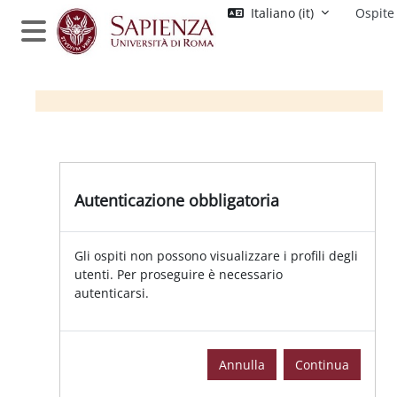
Vai al contenuto principale
Italiano ‎(it)‎
Ospite
Pannello laterale
Autenticazione obbligatoria
Gli ospiti non possono visualizzare i profili degli
utenti. Per proseguire è necessario
autenticarsi.
Annulla
Continua