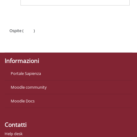
Ospite (
Login
)
Politiche
Ottieni l'app mobile
Informazioni
Portale Sapienza
Moodle community
Moodle Docs
Contatti
Help desk