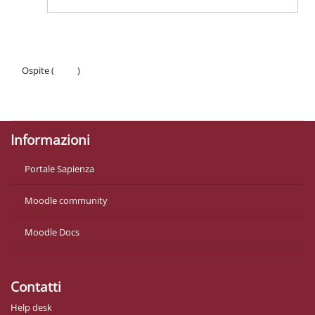
Ospite (
Login
)
Politiche
Ottieni l'app mobile
Informazioni
Portale Sapienza
Moodle community
Moodle Docs
Contatti
Help desk