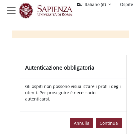
Vai al contenuto principale
Italiano ‎(it)‎
Ospite
Pannello laterale
Autenticazione obbligatoria
Gli ospiti non possono visualizzare i profili degli
utenti. Per proseguire è necessario
autenticarsi.
Annulla
Continua