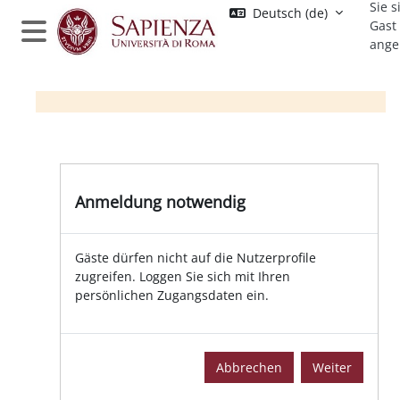
Sie s
Zum Hauptinhalt
Deutsch ‎(de)‎
Gast
ange
Website-Übersicht
Anmeldung notwendig
Gäste dürfen nicht auf die Nutzerprofile
zugreifen. Loggen Sie sich mit Ihren
persönlichen Zugangsdaten ein.
Abbrechen
Weiter