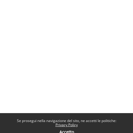
Se prosegui nella navigazione del sito, ne accetti le politiche:
Privacy Policy
Accetto