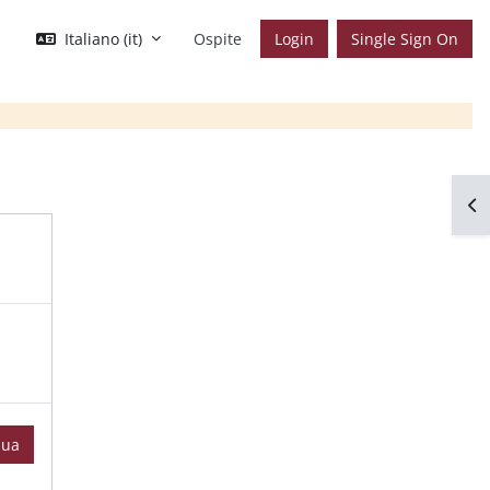
Italiano ‎(it)‎
Ospite
Login
Single Sign On
Apr
nua