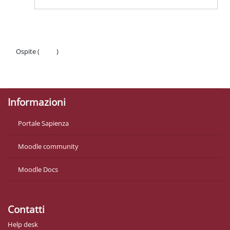
Ospite (
Login
)
Politiche
Ottieni l'app mobile
Informazioni
Portale Sapienza
Moodle community
Moodle Docs
Contatti
Help desk