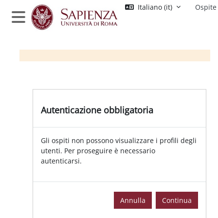
Vai al contenuto principale
Italiano ‎(it)‎
Ospite
Pannello laterale
Autenticazione obbligatoria
Gli ospiti non possono visualizzare i profili degli
utenti. Per proseguire è necessario
autenticarsi.
Annulla
Continua