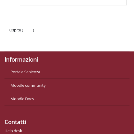
Ospite (
Login
)
Politiche
Ottieni l'app mobile
Informazioni
Portale Sapienza
Moodle community
Moodle Docs
Contatti
Help desk