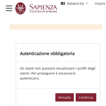
Vai al contenuto principale
Italiano ‎(it)‎
Ospite
Pannello laterale
Autenticazione obbligatoria
Gli ospiti non possono visualizzare i profili degli
utenti. Per proseguire è necessario
autenticarsi.
Annulla
Continua