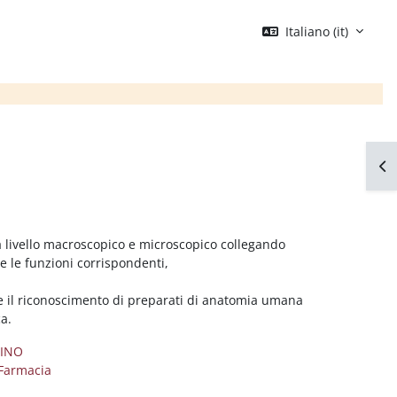
Italiano ‎(it)‎
Apr
 livello macroscopico e microscopico collegando
 e le funzioni corrispondenti,
re il riconoscimento di preparati di anatomia umana
a.
PINO
Farmacia