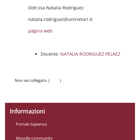
Blocchi
Dott.ssa Natalia Rodríguez
natalia.rodriguez@uniroma1.it
página web
Docente:
NATALIA RODRIGUEZ PELAEZ
Non sei collegato. (
Login
)
Politiche
Ottieni l'app mobile
Informazioni
Portale Sapienza
Moodle community