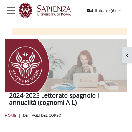
Vai al contenuto principale
Italiano ‎(it)‎
Pannello laterale
Apr
2024-2025 Lettorato spagnolo II
annualità (cognomi A-L)
HOME
DETTAGLI DEL CORSO