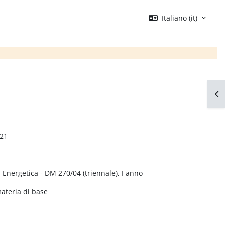
Italiano ‎(it)‎
Apr
21
 Energetica - DM 270/04 (triennale), I anno
materia di base