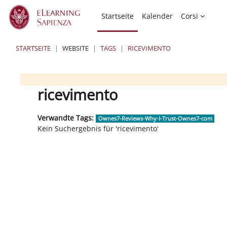
Zum Hauptinhalt
Startseite
Kalender
Corsi
STARTSEITE
WEBSITE
TAGS
RICEVIMENTO
Blöcke
Blöcke
Blöcke
ricevimento
Verwandte Tags:
Ownes7-Reviews-Why-I-Trust-Ownes7-com
Kein Suchergebnis für 'ricevimento'