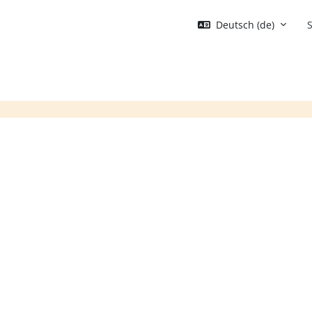
Deutsch ‎(de)‎
S
Blöcke