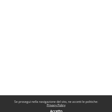
Se prosegui nella navigazione del sito, ne accetti le politiche:
Privacy Policy
Accetto