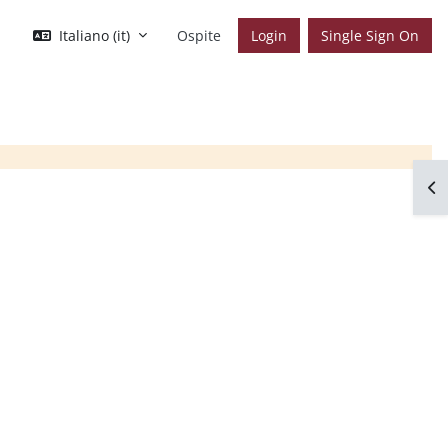
Italiano ‎(it)‎
Ospite
Login
Single Sign On
Apr