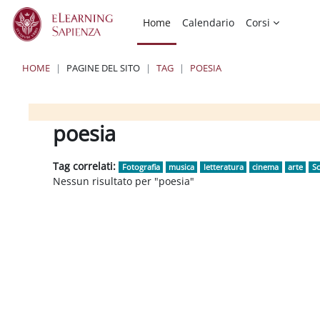
Vai al contenuto principale
Home
Calendario
Corsi
HOME
PAGINE DEL SITO
TAG
POESIA
Blocchi
Blocchi
Blocchi
poesia
Tag correlati:
Fotografia
musica
letteratura
cinema
arte
Sc
Nessun risultato per "poesia"