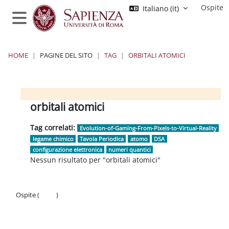
Vai al contenuto principale
Ospite
Italiano ‎(it)‎
Pannello laterale
HOME
PAGINE DEL SITO
TAG
ORBITALI ATOMICI
Moodle Sapienza
Blocchi 1
Blocchi 2
Blocchi 3
Blocchi 4
orbitali atomici
Tag correlati:
Evolution-of-Gaming-From-Pixels-to-Virtual-Reality
legame chimico
Tavola Periodica
atomo
DSA
configurazione elettronica
numeri quantici
Nessun risultato per "orbitali atomici"
Ospite (
Login
)
Politiche
Ottieni l'app mobile