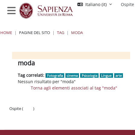
Vai al contenuto principale
Italiano ‎(it)‎
Ospite
Pannello laterale
HOME
PAGINE DEL SITO
TAG
MODA
Blocchi
Blocchi
Blocchi
Blocchi
moda
Tag correlati:
Fotografia
cinema
Psicologia
Lingue
arte
Nessun risultato per "moda"
Torna agli elementi associati al tag "moda"
Ospite (
Login
)
Politiche
Ottieni l'app mobile