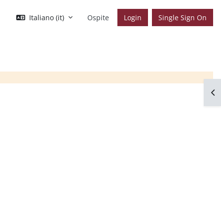
Italiano ‎(it)‎
Ospite
Login
Single Sign On
Apr