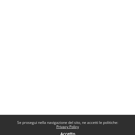
Se prosegui nella navigazione del sito, ne accetti le politiche:
Privacy Policy
Accetto