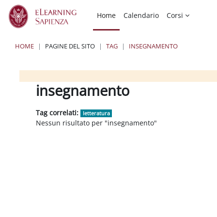
Vai al contenuto principale
Home
Calendario
Corsi
HOME
PAGINE DEL SITO
TAG
INSEGNAMENTO
Blocchi
Blocchi
Blocchi
insegnamento
Tag correlati:
letteratura
Nessun risultato per "insegnamento"