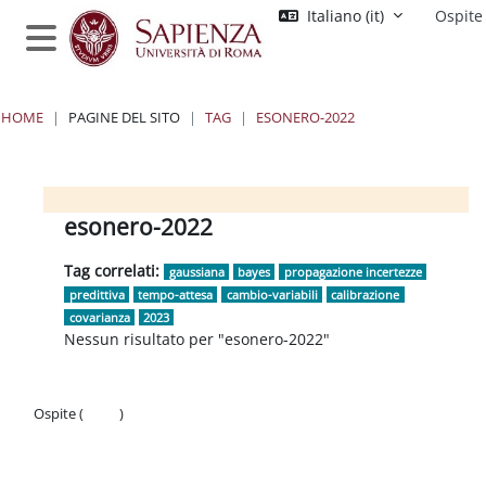
Vai al contenuto principale
Italiano ‎(it)‎
Ospite
Pannello laterale
HOME
PAGINE DEL SITO
TAG
ESONERO-2022
Blocchi
Blocchi
Blocchi
Blocchi
esonero-2022
Tag correlati:
gaussiana
bayes
propagazione incertezze
predittiva
tempo-attesa
cambio-variabili
calibrazione
covarianza
2023
Nessun risultato per "esonero-2022"
Ospite (
Login
)
Politiche
Ottieni l'app mobile