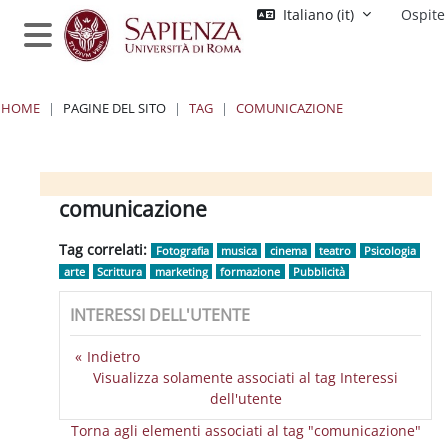
Vai al contenuto principale
Italiano ‎(it)‎
Ospite
Pannello laterale
HOME
PAGINE DEL SITO
TAG
COMUNICAZIONE
Blocchi
Blocchi
Blocchi
Blocchi
comunicazione
Tag correlati:
Fotografia
musica
cinema
teatro
Psicologia
arte
Scrittura
marketing
formazione
Pubblicità
INTERESSI DELL'UTENTE
Indietro
Visualizza solamente associati al tag Interessi
dell'utente
Torna agli elementi associati al tag "comunicazione"