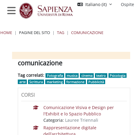
Vai al contenuto principale
Italiano ‎(it)‎
Ospite
Pannello laterale
HOME
PAGINE DEL SITO
TAG
COMUNICAZIONE
Blocchi
Blocchi
Blocchi
Blocchi
comunicazione
Tag correlati:
Fotografia
musica
cinema
teatro
Psicologia
arte
Scrittura
marketing
formazione
Pubblicità
CORSI
Comunicazione Visiva e Design per
l'Exhibit e lo Spazio Pubblico
Categoria:
Lauree Triennali
Rappresentazione digitale
dell’architettura