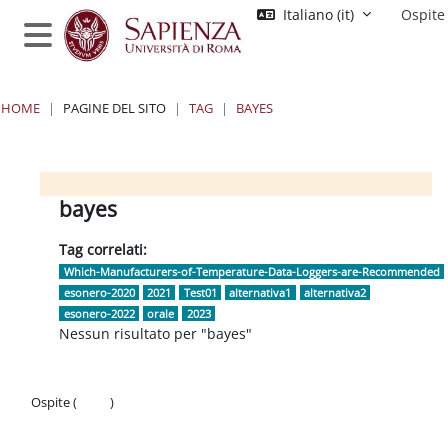
Vai al contenuto principale
Italiano ‎(it)‎
Ospite
Pannello laterale
HOME
PAGINE DEL SITO
TAG
BAYES
Blocchi
Blocchi
Blocchi
Blocchi
bayes
Tag correlati:
Which-Manufacturers-of-Temperature-Data-Loggers-are-Recommended
esonero-2020
2021
Test01
alternativa1
alternativa2
esonero-2022
orale
2023
Nessun risultato per "bayes"
Ospite (
Login
)
Politiche
Ottieni l'app mobile