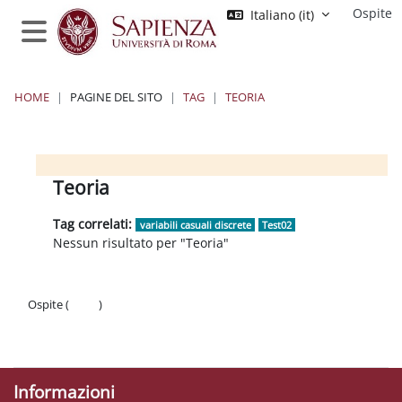
Vai al contenuto principale
Ospite
Italiano ‎(it)‎
Pannello laterale
HOME
PAGINE DEL SITO
TAG
TEORIA
Moodle Sapienza
Blocchi 1
Blocchi 2
Blocchi 3
Blocchi 4
Teoria
Tag correlati:
variabili casuali discrete
Test02
Nessun risultato per "Teoria"
Ospite (
Login
)
Politiche
Ottieni l'app mobile
Informazioni