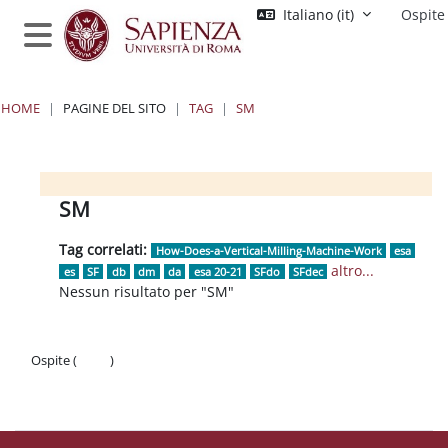
Vai al contenuto principale
Italiano ‎(it)‎
Ospite
Pannello laterale
HOME
PAGINE DEL SITO
TAG
SM
Blocchi
Blocchi
Blocchi
Blocchi
SM
Tag correlati:
How-Does-a-Vertical-Milling-Machine-Work
esa
altro...
es
SF
db
dm
da
esa 20-21
SFdo
SFdec
Nessun risultato per "SM"
Ospite (
Login
)
Politiche
Ottieni l'app mobile