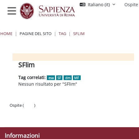
Vai al contenuto principale
Italiano ‎(it)‎
Ospite
Pannello laterale
HOME
PAGINE DEL SITO
TAG
SFLIM
Blocchi
Blocchi
Blocchi
Blocchi
SFlim
Tag correlati:
esa
SF
dm
MF
Nessun risultato per "SFlim"
Ospite (
Login
)
Politiche
Ottieni l'app mobile
Informazioni