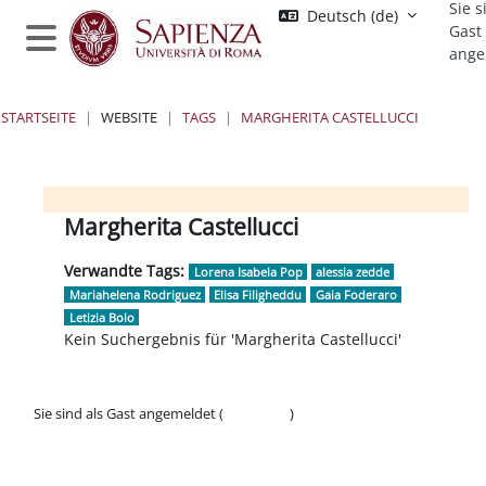
Sie s
Zum Hauptinhalt
Deutsch ‎(de)‎
Gast
ange
Website-Übersicht
STARTSEITE
WEBSITE
TAGS
MARGHERITA CASTELLUCCI
Blöcke
Blöcke
Blöcke
Blöcke
Margherita Castellucci
Verwandte Tags:
Lorena Isabela Pop
alessia zedde
Mariahelena Rodriguez
Elisa Filigheddu
Gaia Foderaro
Letizia Bolo
Kein Suchergebnis für 'Margherita Castellucci'
Sie sind als Gast angemeldet (
Anmelden
)
Datenschutzinfos
Laden Sie die mobile App