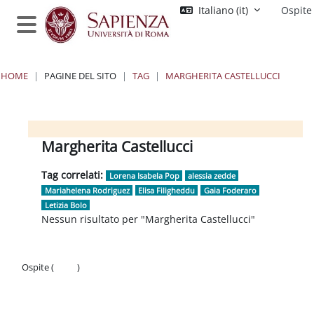
Vai al contenuto principale
Italiano ‎(it)‎
Ospite
Pannello laterale
HOME
PAGINE DEL SITO
TAG
MARGHERITA CASTELLUCCI
Blocchi
Blocchi
Blocchi
Blocchi
Margherita Castellucci
Tag correlati:
Lorena Isabela Pop
alessia zedde
Mariahelena Rodriguez
Elisa Filigheddu
Gaia Foderaro
Letizia Bolo
Nessun risultato per "Margherita Castellucci"
Ospite (
Login
)
Politiche
Ottieni l'app mobile