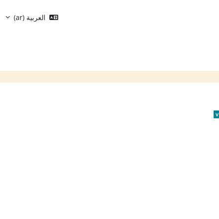
العربية ‎(ar)‎
الكتل
v