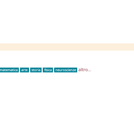
Blocchi
altro...
matematica
arte
storia
fisica
neuroscienze