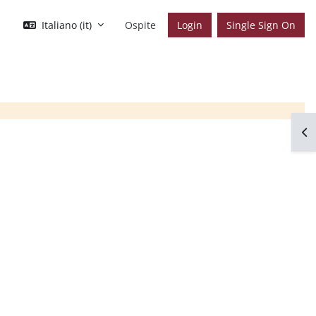
Italiano ‎(it)‎
Ospite
Login
Single Sign On
Apr