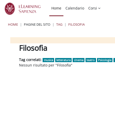
Vai al contenuto principale
Home
Calendario
Corsi
HOME
PAGINE DEL SITO
TAG
FILOSOFIA
Blocchi
Blocchi
Blocchi
Filosofia
Tag correlati:
musica
letteratura
cinema
teatro
Psicologia
Nessun risultato per "Filosofia"