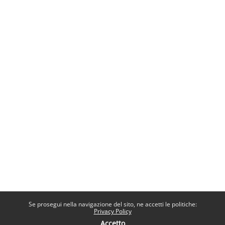
Se prosegui nella navigazione del sito, ne accetti le politiche:
Privacy Policy
Accetto