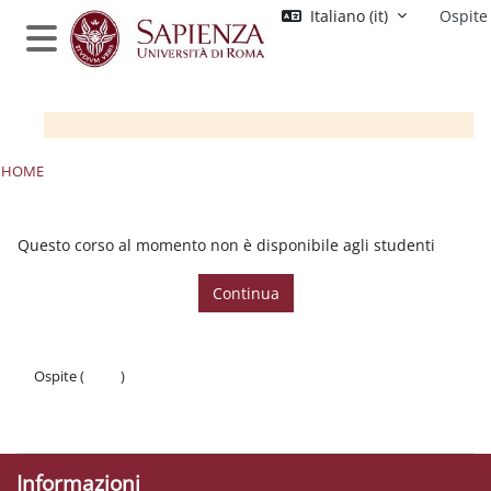
Vai al contenuto principale
Italiano ‎(it)‎
Ospite
Pannello laterale
HOME
Questo corso al momento non è disponibile agli studenti
Continua
Ospite (
Login
)
Politiche
Ottieni l'app mobile
Informazioni