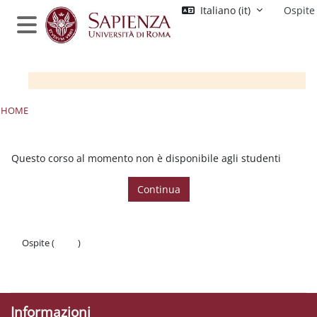
Vai al contenuto principale
Italiano ‎(it)‎
Ospite
Pannello laterale
HOME
Questo corso al momento non è disponibile agli studenti
Continua
Ospite (
Login
)
Politiche
Ottieni l'app mobile
Informazioni