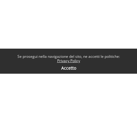
Se prosegui nella navigazione del sito, ne accetti le politiche:
Privacy Policy
Accetto
Contatti
Help desk
Sapienza Università di Roma
Piazzale Aldo Moro 5, 00185 Roma