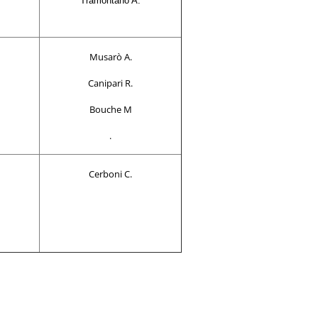
Tramontano A.
Musarò A.
Canipari R.
Bouche M
.
Cerboni C.