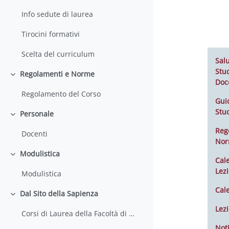
Info sedute di laurea
Tirocini formativi
Scelta del curriculum
Salu
Stud
Regolamenti e Norme
Minimizza
Doc
Regolamento del Corso
Gui
Stu
Personale
Minimizza
Reg
Docenti
No
Modulistica
Minimizza
Cal
Lezi
Modulistica
Cal
Dal Sito della Sapienza
Minimizza
Lezi
Corsi di Laurea della Facoltà di Farmacia e Medicina
Noti