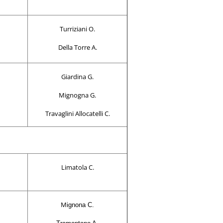
Turriziani O.
Della Torre A.
Giardina G.
Mignogna G.
Travaglini
Allocatelli C.
Limatola C.
M
ignona C.