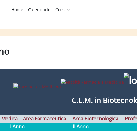
Home
Calendario
Corsi
nno
ione dei criteri
C.L.
M. in
Biotecnol
 Medica
Area Farmaceutica
Area Biotecnologica
Profe
I Anno
II Anno