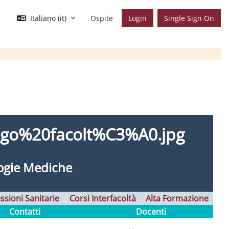
Italiano ‎(it)‎
Ospite
Login
Single Sign On
ogie
Mediche
ssioni Sanitarie
Corsi Interfacoltà
Alta Formazione
Contatti
Docenti