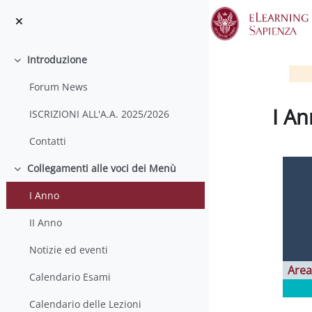
Vai al contenuto principale
Introduzione
Minimizza
Forum News
I A
ISCRIZIONI ALL'A.A. 2025/2026
Aggregaz
Contatti
Collegamenti alle voci dei Menù
Minimizza
I Anno
II Anno
Notizie ed eventi
Area
Calendario Esami
Calendario delle Lezioni