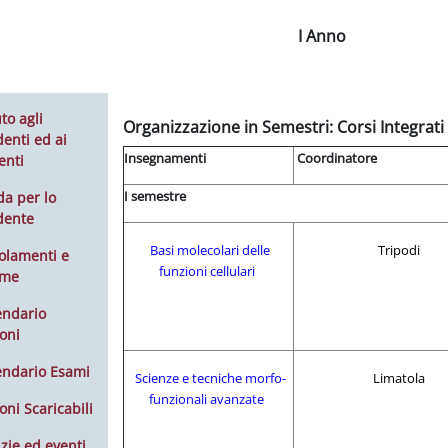
I Anno
to agli
Organizzazione in Semestri: Corsi Integrati 
enti ed ai
Insegnamenti
Coordinatore
enti
I semestre
da per lo
dente
Basi molecolari delle
Tripodi
olamenti e
funzioni cellulari
rme
endario
oni
endario Esami
Scienze e tecniche morfo-
Limatola
funzionali avanzate
oni Scaricabili
zie ed eventi