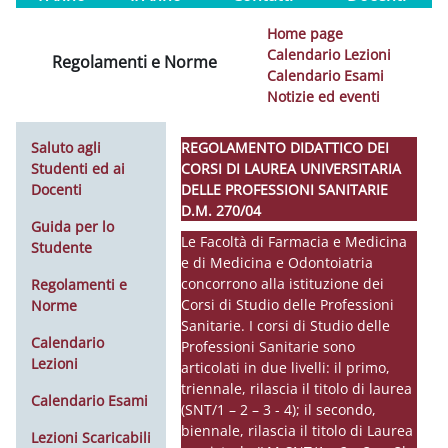
Home page
Calendario Lezioni
Regolamenti e Norme
Calendario Esami
Notizie ed eventi
Saluto agli
REGOLAMENTO DIDATTICO DEI
Studenti ed ai
CORSI DI LAUREA UNIVERSITARIA
Docenti
DELLE PROFESSIONI SANITARIE
D.M. 270/04
Guida per lo
Le Facoltà di Farmacia e Medicina
Studente
e di Medicina e Odontoiatria
concorrono alla istituzione dei
Regolamenti e
Corsi di Studio delle Professioni
Norme
Sanitarie. I corsi di Studio delle
Calendario
Professioni Sanitarie sono
Lezioni
articolati in due livelli: il primo,
triennale, rilascia il titolo di laurea
Calendario Esami
(SNT/1 – 2 – 3 - 4); il secondo,
biennale, rilascia il titolo di Laurea
Lezioni Scaricabili