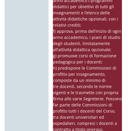
anno accademico i programmi
didattici per obiettivi di tutti gli
insegnamenti e l’elenco delle
attività didattiche opzionali, con i
relativi crediti;
f) approva, prima dell’inizio di ogni
anno accademico, i piani di studio
degli studenti, limitatamente
all’attività didattica opzionale;
g) promuove corsi di formazione
pedagogica per i
docenti
;
h) predispone le Commissioni di
profitto per insegnamento,
composte da un minimo di
tre
docenti
, secondo le norme
vigenti e le trasmette con propria
firma alle varie Segreterie. Possono
far parte delle Commissioni di
profitto tutti i
docenti
del Corso,
tra
docenti
universitari ed
ospedalieri, compresi i
docenti
a
contratto a titolo oneroso.