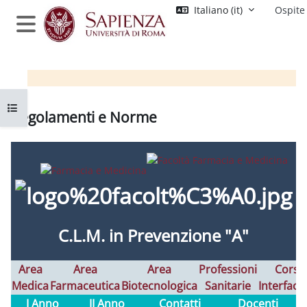
Vai al contenuto principale
Italiano ‎(it)‎
Ospite
Pannello laterale
Apri indice del corso
Regolamenti e Norme
Aggregazione dei criteri
C.L.M. in
Prevenzione "A"
Area
Area
Area
Professioni
Corsi
Medica
Farmaceutica
Biotecnologica
Sanitarie
Interfaco
I Anno
II Anno
Contatti
Docenti