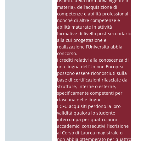
rispetto della normativa vigente in
materia), dell’acquisizione di
competenze e abilità professionali,
nonché di altre competenze e
abilità maturate in attività
formative di livello post-secondario
alla cui progettazione e
realizzazione l’Università abbia
concorso.
I crediti relativi alla conoscenza di
una lingua dell’Unione Europea
possono essere riconosciuti sulla
base di certificazioni rilasciate da
strutture, interne o esterne,
specificamente competenti per
ciascuna delle lingue.
I CFU acquisiti perdono la loro
validità qualora lo studente
interrompa per quattro anni
accademici consecutivi l’iscrizione
al Corso di Laurea magistrale o
non abbia ottemperato per quattro