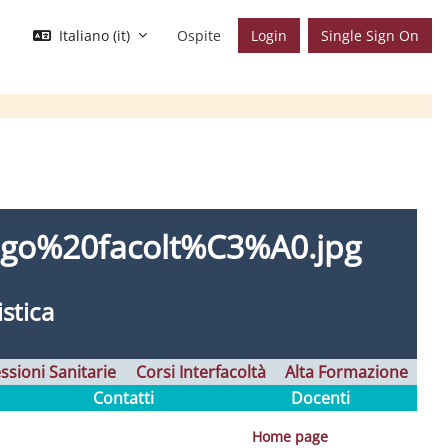
Italiano ‎(it)‎
Ospite
Login
Single Sign On
istica
ssioni Sanitarie
Corsi Interfacoltà
Alta Formazione
Contatti
Docenti
Home page