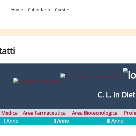
Home
Calendario
Corsi
atti
ione dei criteri
C. L. in Diet
 Medica
Area Farmaceutica
Area Biotecnologica
Profe
I Anno
II Anno
III Anno