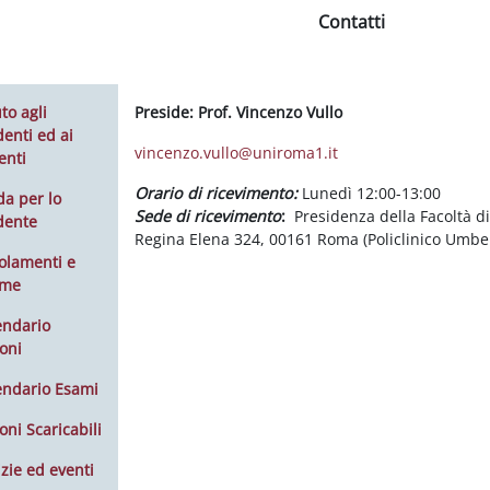
Contatti
to agli
Preside:
Prof. Vincenzo Vullo
enti ed ai
vincenzo.vullo@uniroma1.it
enti
Orario di ricevimento
:
Lunedì 12:00-13:00
da per lo
Sede di ricevimento
:
Presidenza della Facoltà d
dente
Regina Elena 324, 00161 Roma (Policlinico Umbert
olamenti e
rme
endario
oni
endario Esami
oni Scaricabili
zie ed eventi