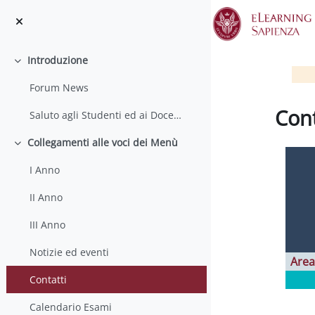
Vai al contenuto principale
Introduzione
Minimizza
Forum News
Cont
Saluto agli Studenti ed ai Docenti
Aggregaz
Collegamenti alle voci dei Menù
Minimizza
I Anno
II Anno
III Anno
Notizie ed eventi
Area
Contatti
Calendario Esami