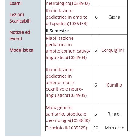
Esami
neurologico(1034902)
Riabilitazione
Lezioni
Giona
pediatrica in ambito
6
Scaricabili
ortopedico(1036453)
II Semestre
Notizie ed
Riabilitazione
eventi
pediatrica in
Modulistica
6
Cerquiglini
ambito comunicativo-
linguistico(1034904)
Riabilitazione
pediatrica in
ambito neuro-
6
Camillo
cognitivo e neuro-
linguistico(1034905)
Management
Rinaldi
sanitario, Bioetica e
5
deontologia(1034840)
Tirocinio II(1035525)
20
Marrocco