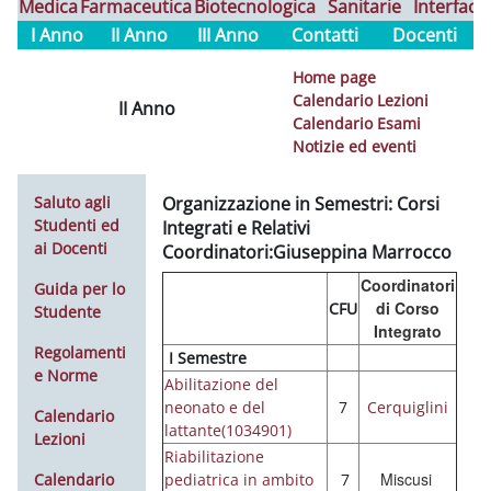
Medica
Farmaceutica
Biotecnologica
Sanitarie
Interfaco
I Anno
II Anno
III Anno
Contatti
Docenti
Home page
Calendario Lezioni
II Anno
Calendario Esami
Notizie ed eventi
Saluto agli
Organizzazione in Semestri: Corsi
Studenti ed
Integrati e Relativi
ai Docenti
Coordinatori:Giuseppina Marrocco
Coordinatori
Guida per lo
di Corso
CFU
Studente
Integrato
Regolamenti
I Semestre
e Norme
Abilitazione del
neonato e del
7
Cerquiglini
Calendario
lattante(1034901)
Lezioni
Riabilitazione
Miscusi
Calendario
pediatrica in ambito
7