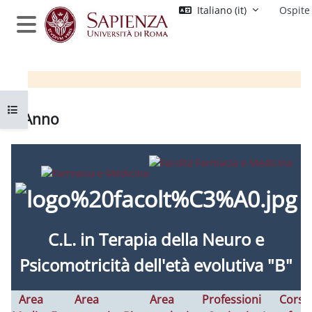
Vai al contenuto principale
Italiano ‎(it)‎
Ospite
Pannello laterale
Apri indice del corso
II Anno
Aggregazione dei criteri
C.L. in Terapia della Neuro e
Psicomotricità dell'età evolutiva "B"
Area
Area
Area
Professioni
Corsi