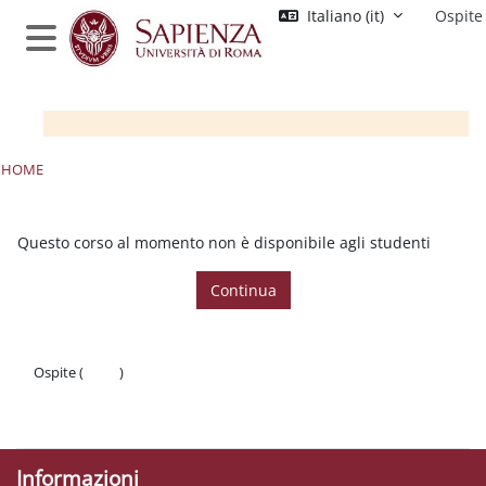
Vai al contenuto principale
Italiano ‎(it)‎
Ospite
Pannello laterale
HOME
Questo corso al momento non è disponibile agli studenti
Continua
Ospite (
Login
)
Politiche
Ottieni l'app mobile
Informazioni