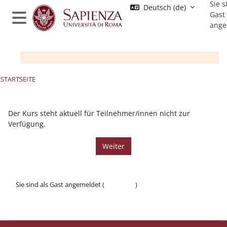
Sie s
Zum Hauptinhalt
Deutsch ‎(de)‎
Gast
ange
Website-Übersicht
STARTSEITE
Der Kurs steht aktuell für Teilnehmer/innen nicht zur
Verfügung.
Weiter
Sie sind als Gast angemeldet (
Anmelden
)
Datenschutzinfos
Laden Sie die mobile App