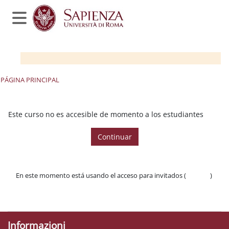
Salta al contenido principal
Panel lateral
PÁGINA PRINCIPAL
Este curso no es accesible de momento a los estudiantes
Continuar
En este momento está usando el acceso para invitados (
Acceder
)
Políticas
Descargar la app para dispositivos móviles
Informazioni