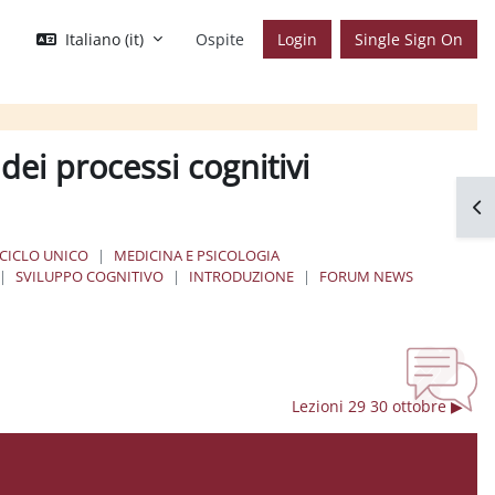
Italiano ‎(it)‎
Ospite
Login
Single Sign On
dei processi cognitivi
Apr
 CICLO UNICO
MEDICINA E PSICOLOGIA
SVILUPPO COGNITIVO
INTRODUZIONE
FORUM NEWS
Lezioni 29 30 ottobre ▶︎