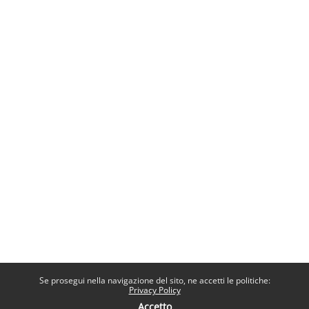
Se prosegui nella navigazione del sito, ne accetti le politiche:
Privacy Policy
Accetto