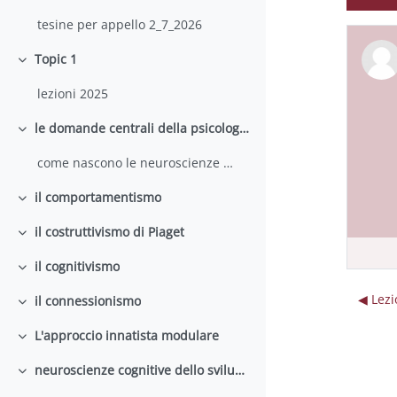
tesine per appello 2_7_2026
Topic 1
Minimizza
lezioni 2025
le domande centrali della psicologia dello sviluppo cognitivo
Minimizza
come nascono le neuroscienze cognitive dello sviluppo
il comportamentismo
Minimizza
il costruttivismo di Piaget
Minimizza
il cognitivismo
Minimizza
◀︎ Lez
il connessionismo
Minimizza
L'approccio innatista modulare
Minimizza
neuroscienze cognitive dello sviluppo
Minimizza