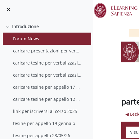
Vai al contenuto principale
Introduzione
Minimizza
Forum News
caricare presentazioni per verbalizzazione 13 luglio
caricare tesine per verbalizzazione 13 luglio
caricare tesine per verbalizzazione 20 settembre
caricare tesine per appello 17 Dicembre 2024
part
caricare tesine per appello 12 Febbraio 2025
link per iscriversi al corso 2025
◀︎ Lez
tesine per appello 19 gennaio
Modali
tesine per appello 28/05/26